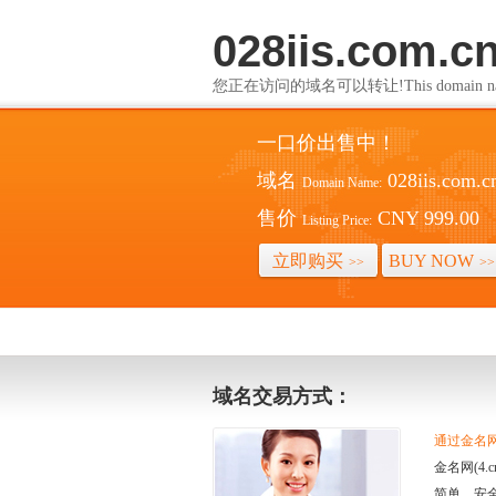
028iis.com.c
您正在访问的域名可以转让!This domain name i
一口价出售中！
域名
028iis.com.c
Domain Name:
售价
CNY 999.00
Listing Price:
立即购买
BUY NOW
>>
>>
域名交易方式：
通过金名网(
金名网(4
简单、安