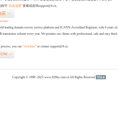
流程可
“点击这里”
查看或咨询support@4.cn。
购买
>>
erview:
orld leading domain escrow service platform and ICANN-Accredited Registrar, with 6 years ri
 transaction volume every year. We promise our clients with professional, safe and easy third-
.
d process, you can
“visit here”
or contact support@4.cn.
NOW
>>
Copyright © 1998 -2025 www.028iis.com.cn All Rights Reserved
51La