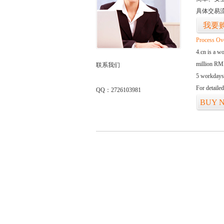
具体交易
我要
Process Ov
4.cn is a w
million RMB
联系我们
5 workdays
For detaile
QQ：2726103981
BUY 